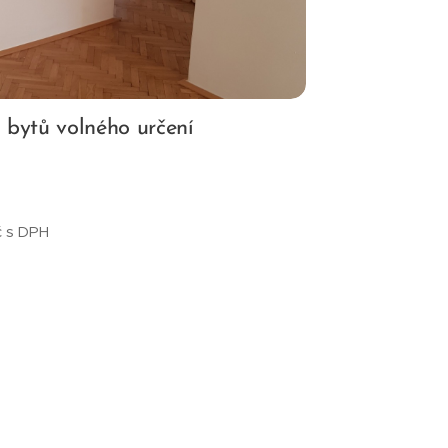
 bytů volného určení
č s DPH