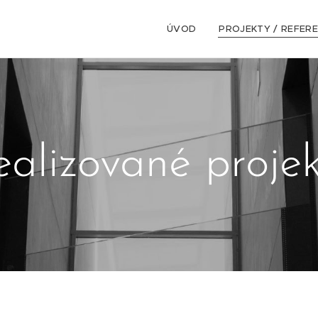
ÚVOD
PROJEKTY / REFER
ealizované projek