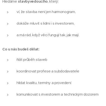
Hledáme
stavbyvedoucího
, který:
ví, že stavba není jen harmonogram,
dokáže mluvit s lidmi i s investorem,
a má rád, když věci fungují tak, jak mají.
Co u nás budeš dělat:
řídit průběh staveb
koordinovat profese a subdodavatele
hlídat kvalitu, termíny a provedení
komunikovat s investorem a technickým dozorem