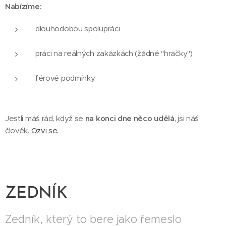
Nabízíme:
dlouhodobou spolupráci
práci na reálných zakázkách (žádné "hračky")
férové podmínky
Jestli máš rád, když se
na konci dne něco udělá
, jsi náš
člověk.
Ozvi se.
ZEDNÍK
Zedník, který to bere jako řemeslo