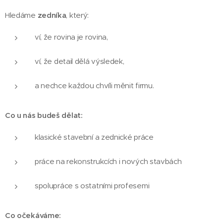
Hledáme
zedníka
, který:
ví, že rovina je rovina,
ví, že detail dělá výsledek,
a nechce každou chvíli měnit firmu.
Co u nás budeš dělat:
klasické stavební a zednické práce
práce na rekonstrukcích i nových stavbách
spolupráce s ostatními profesemi
Co očekáváme: