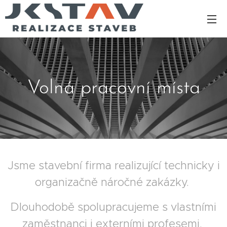
Volná pracovní místa
Jsme stavební firma realizující technicky i
organizačně náročné zakázky.
Dlouhodobě spolupracujeme s vlastními
zaměstnanci i externími profesemi.