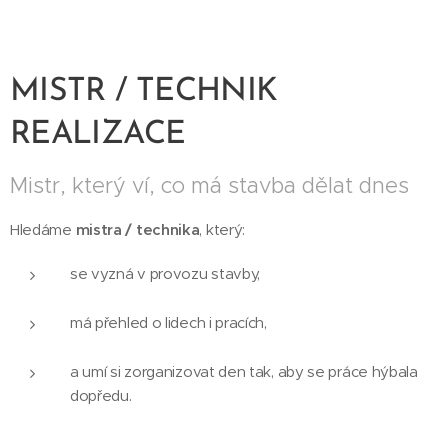
MISTR / TECHNIK
REALIZACE
Mistr, který ví, co má stavba dělat dnes
Hledáme
mistra / technika
, který:
se vyzná v provozu stavby,
má přehled o lidech i pracích,
a umí si zorganizovat den tak, aby se práce hýbala
dopředu.