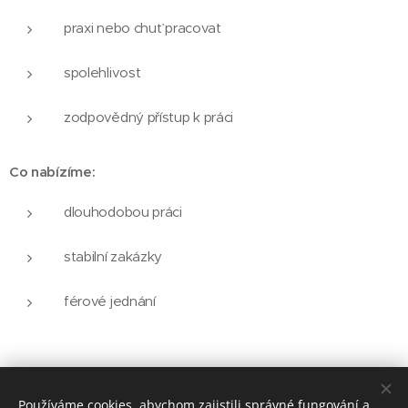
praxi nebo chuť pracovat
spolehlivost
zodpovědný přístup k práci
Co nabízíme:
dlouhodobou práci
stabilní zakázky
férové jednání
Pokud chceš
dělat řemeslo a ne nahánět brigády
,
ozvi se
.
Používáme cookies, abychom zajistili správné fungování a