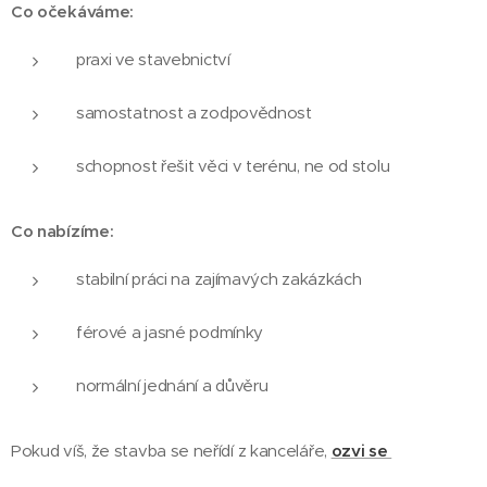
Co očekáváme:
praxi ve stavebnictví
samostatnost a zodpovědnost
schopnost řešit věci v terénu, ne od stolu
Co nabízíme:
stabilní práci na zajímavých zakázkách
férové a jasné podmínky
normální jednání a důvěru
Pokud víš, že stavba se neřídí z kanceláře,
ozvi se